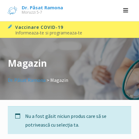
Skip
Dr. Păsat Ramona
Moruzzi 5-7
to
content
Vaccinare COVID-19
Informeaza-te si programeaza-te
Magazin
Dr. Păsat Ramona
>
Magazin
Nu a fost găsit niciun produs care să se
potrivească cu selecția ta.