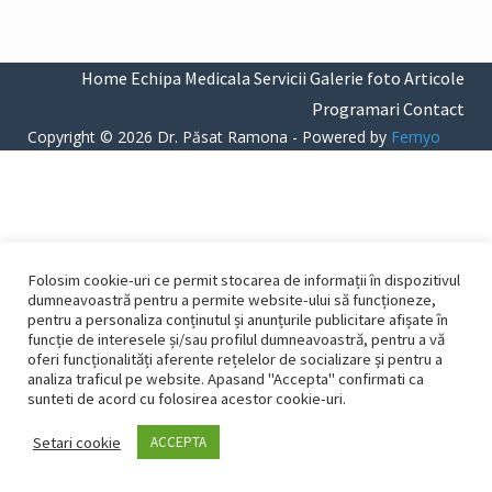
Home
Echipa Medicala
Servicii
Galerie foto
Articole
Programari
Contact
Copyright © 2026 Dr. Păsat Ramona - Powered by
Femyo
Folosim cookie-uri ce permit stocarea de informații în dispozitivul
dumneavoastră pentru a permite website-ului să funcționeze,
pentru a personaliza conținutul și anunțurile publicitare afișate în
funcție de interesele și/sau profilul dumneavoastră, pentru a vă
oferi funcționalități aferente rețelelor de socializare și pentru a
analiza traficul pe website. Apasand "Accepta" confirmati ca
sunteti de acord cu folosirea acestor cookie-uri.
Setari cookie
ACCEPTA