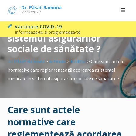
normative care
Skip
Dr. Păsat Ramona
Moruzzi 5-7
to
reglementează acordarea
content
asistenţei medicale în
Vaccinare COVID-19
Informeaza-te si programeaza-te
sistemul asigurarilor
sociale de sănătate ?
Dr. Păsat Ramona
>
Articole
>
Medical
>
Care sunt actele
normative care reglementează acordarea asistenţei
medicale în sistemul asigurarilor sociale de sănătate ?
Care sunt actele
normative care
reglementează acordarea